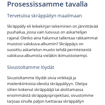
Prosessissamme tavalla
Tervetuloa skräppäilyn maailmaan
Skräppäily eli leikekirjan tekeminen on jännittävää
puuhailua, jossa vain luovuus on askartelijan
rajana! Oletko aina halunnut tallentaa rakkaimmat
muistosi valokuva-albumiin? Skräppäys on
suosittu askartelun muoto tehdä perinteisestä
valokuva-albumista vieläkin ikimuistoisempi.
Sivustoltamme löydät
Sivustoltamme löydät oivia vinkkejä ja
mielenkiintoisia ideoita skräppäilyyn. Oletpa
sitten kokenut skräppääjä tai aloittamassa
ensimmäistä skräppäysprojektiasi, sivustomme
tarjoaa sinulle paljon luettavaa skräppäilyn