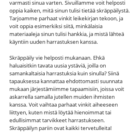
varmasti sinua varten. Sivuillamme voit helposti
oppia kaiken, mitä sinun tulisi tietää skräppäilystä.
Tarjoamme parhaat vinkit leikekirjan tekoon, ja
voit oppia esimerkiksi siitä, minkälaisia
materiaaleja sinun tulisi hankkia, ja mistä lähteä
käyntiin uuden harrastuksen kanssa.
Skräppäily vie helposti mukanaan. Ehkä
haluaisitkin tavata uusia ystäviä, joilla on
samankaltaisia harrastuksia kuin sinulla? Siinä
tapauksessa kannattaa ehdottomasti suunnata
mukaan järjestämiimme tapaamisiin, joissa voit
askarrella samalla jutellen muiden ihmisten
kanssa. Voit vaihtaa parhaat vinkit aiheeseen
liittyen, kuten mistä löytää hienoimmat tai
edullisimmat tarvikkeet harrastukseen.
Skräppäilyn pariin ovat kaikki tervetulleita!