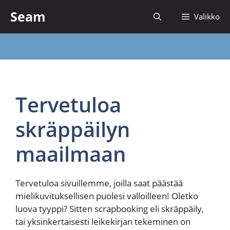
Siirry
Seam
Valikko
sisältöön
Tervetuloa
skräppäilyn
maailmaan
Tervetuloa sivuillemme, joilla saat päästää
mielikuvituksellisen puolesi valloilleen! Oletko
luova tyyppi? Sitten scrapbooking eli skräppäily,
tai yksinkertaisesti leikekirjan tekeminen on