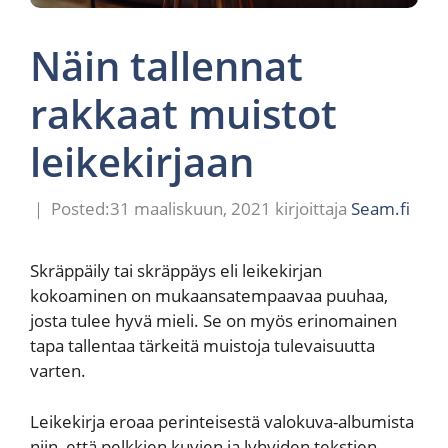
Näin tallennat
rakkaat muistot
leikekirjaan
31 maaliskuun, 2021
kirjoittaja
Seam.fi
Skräppäily tai skräppäys eli leikekirjan
kokoaminen on mukaansatempaavaa puuhaa,
josta tulee hyvä mieli. Se on myös erinomainen
tapa tallentaa tärkeitä muistoja tulevaisuutta
varten.
Leikekirja eroaa perinteisestä valokuva-albumista
niin, että pelkkien kuvien ja lyhyiden tekstien