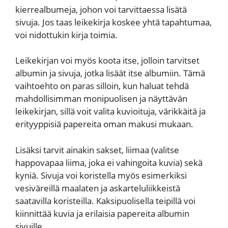
kierrealbumeja, johon voi tarvittaessa lisätä
sivuja. Jos taas leikekirja koskee yhtä tapahtumaa,
voi nidottukin kirja toimia.
Leikekirjan voi myös koota itse, jolloin tarvitset
albumin ja sivuja, jotka lisäät itse albumiin. Tämä
vaihtoehto on paras silloin, kun haluat tehdä
mahdollisimman monipuolisen ja näyttävän
leikekirjan, sillä voit valita kuvioituja, värikkäitä ja
erityyppisiä papereita oman makusi mukaan.
Lisäksi tarvit ainakin sakset, liimaa (valitse
happovapaa liima, joka ei vahingoita kuvia) sekä
kyniä. Sivuja voi koristella myös esimerkiksi
vesiväreillä maalaten ja askarteluliikkeistä
saatavilla koristeilla. Kaksipuolisella teipillä voi
kiinnittää kuvia ja erilaisia papereita albumin
sivuille.