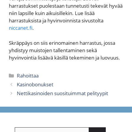
harrastukset puolestaan tunnetusti tekevät hyvää
niin lapsille kuin aikuisillekin. Lue lisää
harrastuksista ja hyvinvoinnista sivustolta
niccanet.fi
.
Skräppäys on siis erinomainen harrastus, jossa
yhdistyy muistojen tallentaminen sekä
hyvinvointia lisäävä käsillä tekeminen ja luovuus.
Kategoriat
Rahoittaa
Kasinobonukset
Nettikasinoiden suosituimmat pelityypit
Haku: