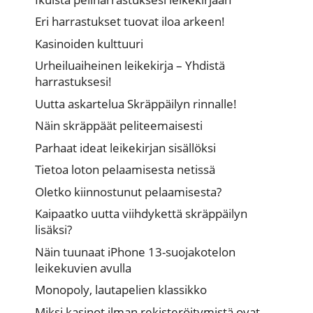
Eri harrastukset tuovat iloa arkeen!
Kasinoiden kulttuuri
Urheiluaiheinen leikekirja – Yhdistä
harrastuksesi!
Uutta askartelua Skräppäilyn rinnalle!
Näin skräppäät peliteemaisesti
Parhaat ideat leikekirjan sisällöksi
Tietoa loton pelaamisesta netissä
Oletko kiinnostunut pelaamisesta?
Kaipaatko uutta viihdykettä skräppäilyn
lisäksi?
Näin tuunaat iPhone 13-suojakotelon
leikekuvien avulla
Monopoly, lautapelien klassikko
Miksi kasinot ilman rekisteröitymistä ovat