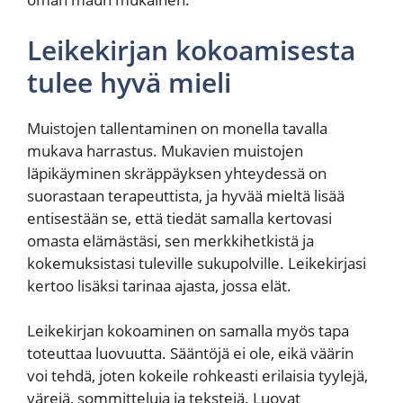
Leikekirjan kokoamisesta
tulee hyvä mieli
Muistojen tallentaminen on monella tavalla
mukava harrastus. Mukavien muistojen
läpikäyminen skräppäyksen yhteydessä on
suorastaan terapeuttista, ja hyvää mieltä lisää
entisestään se, että tiedät samalla kertovasi
omasta elämästäsi, sen merkkihetkistä ja
kokemuksistasi tuleville sukupolville. Leikekirjasi
kertoo lisäksi tarinaa ajasta, jossa elät.
Leikekirjan kokoaminen on samalla myös tapa
toteuttaa luovuutta. Sääntöjä ei ole, eikä väärin
voi tehdä, joten kokeile rohkeasti erilaisia tyylejä,
värejä, sommitteluja ja tekstejä. Luovat