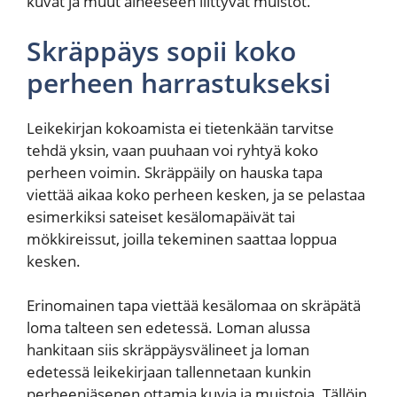
kuvat ja muut aiheeseen liittyvät muistot.
Skräppäys sopii koko
perheen harrastukseksi
Leikekirjan kokoamista ei tietenkään tarvitse
tehdä yksin, vaan puuhaan voi ryhtyä koko
perheen voimin. Skräppäily on hauska tapa
viettää aikaa koko perheen kesken, ja se pelastaa
esimerkiksi sateiset kesälomapäivät tai
mökkireissut, joilla tekeminen saattaa loppua
kesken.
Erinomainen tapa viettää kesälomaa on skräpätä
loma talteen sen edetessä. Loman alussa
hankitaan siis skräppäysvälineet ja loman
edetessä leikekirjaan tallennetaan kunkin
perheenjäsenen ottamia kuvia ja muistoja. Tällöin