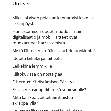
Uutiset
Miksi jokaisen pelaajan kannattaisi kokeilla
skräppäystä
Harrastamisen uudet muodot – näin
digitalisaatio ja mobiililaitteet ovat
muokanneet harrastamista
Mistä lähteä etsimään askartelutarvikkeita?
Ideoita leikekirjan aiheeksi
Leikekirja lemmikille
Kiiltokuvissa on nostalgiaa
Ethereum Yhdistämisen Päivitys
Erilaiset kasinopelit: mikä sopii sinulle?
Mitä kaikkea voit oikein ikuistaa
skräppäilyllä?
Ikuista peliharrastuksesi leikekirjaan