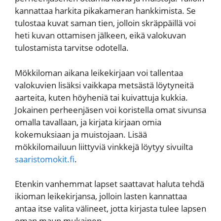
kannattaa harkita pikakameran hankkimista. Se
tulostaa kuvat saman tien, jolloin skräppäillä voi
heti kuvan ottamisen jälkeen, eikä valokuvan
tulostamista tarvitse odotella.
Mökkiloman aikana leikekirjaan voi tallentaa
valokuvien lisäksi vaikkapa metsästä löytyneitä
aarteita, kuten höyheniä tai kuivattuja kukkia.
Jokainen perheenjäsen voi koristella omat sivunsa
omalla tavallaan, ja kirjata kirjaan omia
kokemuksiaan ja muistojaan. Lisää
mökkilomailuun liittyviä vinkkejä löytyy sivuilta
saaristomokit.fi
.
Etenkin vanhemmat lapset saattavat haluta tehdä
ikioman leikekirjansa, jolloin lasten kannattaa
antaa itse valita välineet, jotta kirjasta tulee lapsen
oman maun mukainen.