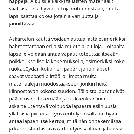
nappeja. Aikuisille kaikki tällaisten materiaalit
saattavat olla hyvin tuttuja entuudestaan, mutta
lapsi saattaa kokea jotain aivan uutta ja
jännittävää.
Askartelun kautta voidaan auttaa lasta esimerkiksi
hahmottamaan erilaisia muotoja ja tiloja. Toisaalta
lapselle voidaan antaa vapaus toteuttaa itseään
poikkeuksellisella kokemuksella, esimerkiksi koko
ruokapöydän kokoinen paperi, johon lapset
saavat vapaasti piirtää ja liimata muita
materiaaleja muodostaakseen jonkin heitä
kiinnostavan kokonaisuuden. Tällaista lapset eivät
pääse usein tekemään ja poikkeuksellinen
askartelutehtävä voi tuoda lapsesta esiin uusia
yllättäviä piirteitä. Työskentelyn osalta on hyvä
antaa lapsen itse kertoa, mitä hän on tekemässä
ja kannustaa lasta askartelutyössä ilman jatkuvaa