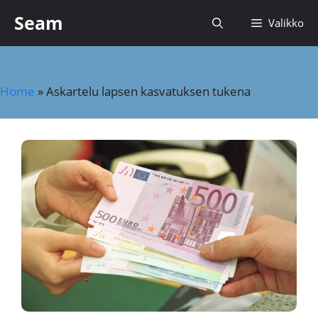
Siirry
Seam
Valikko
sisältöön
Home
»
Askartelu lapsen kasvatuksen tukena