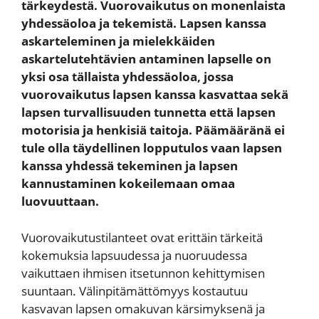
tärkeydestä. Vuorovaikutus on monenlaista
yhdessäoloa ja tekemistä. Lapsen kanssa
askarteleminen ja mielekkäiden
askartelutehtävien antaminen lapselle on
yksi osa tällaista yhdessäoloa, jossa
vuorovaikutus lapsen kanssa kasvattaa sekä
lapsen turvallisuuden tunnetta että lapsen
motorisia ja henkisiä taitoja. Päämääränä ei
tule olla täydellinen lopputulos vaan lapsen
kanssa yhdessä tekeminen ja lapsen
kannustaminen kokeilemaan omaa
luovuuttaan.
Vuorovaikutustilanteet ovat erittäin tärkeitä
kokemuksia lapsuudessa ja nuoruudessa
vaikuttaen ihmisen itsetunnon kehittymisen
suuntaan. Välinpitämättömyys kostautuu
kasvavan lapsen omakuvan kärsimyksenä ja