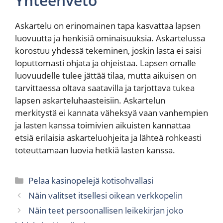
Yhteenveto
Askartelu on erinomainen tapa kasvattaa lapsen
luovuutta ja henkisiä ominaisuuksia. Askartelussa
korostuu yhdessä tekeminen, joskin lasta ei saisi
loputtomasti ohjata ja ohjeistaa. Lapsen omalle
luovuudelle tulee jättää tilaa, mutta aikuisen on
tarvittaessa oltava saatavilla ja tarjottava tukea
lapsen askarteluhaasteisiin. Askartelun
merkitystä ei kannata väheksyä vaan vanhempien
ja lasten kanssa toimivien aikuisten kannattaa
etsiä erilaisia askarteluohjeita ja lähteä rohkeasti
toteuttamaan luovia hetkiä lasten kanssa.
Kategoriat
Pelaa kasinopelejä kotisohvallasi
Näin valitset itsellesi oikean verkkopelin
Näin teet persoonallisen leikekirjan joko