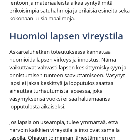
lentoon ja materiaaleista alkaa syntyä mitä
erikoisimpia satuhahmoja ja erilaisia esineitä sekä
kokonaan uusia maailmoja.
Huomioi lapsen vireystila
Askarteluhetken toteutuksessa kannattaa
huomioida lapsen virkeys ja innostus. Nämä
vaikuttavat vahvasti lapsen keskittymiskykyyn ja
onnistumisen tunteen saavuttamiseen. Väsynyt
lapsi ei jaksa keskittyä ja lopputulos saattaa
aiheuttaa turhautumista lapsessa, joka
väsymyksensä vuoksi ei saa haluamaansa
lopputulosta aikaiseksi.
Jos lapsia on useampia, tulee ymmärtää, että
harvoin kaikkien vireystila ja into ovat samalla
tasolla. Ohjatun toiminnan järjestäminen on