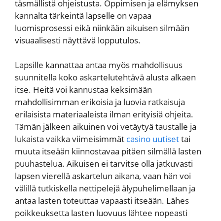
täsmällistä ohjeistusta. Oppimisen ja elämyksen
kannalta tärkeintä lapselle on vapaa
luomisprosessi eikä niinkään aikuisen silmään
visuaalisesti näyttävä lopputulos.
Lapsille kannattaa antaa myös mahdollisuus
suunnitella koko askartelutehtävä alusta alkaen
itse. Heitä voi kannustaa keksimään
mahdollisimman erikoisia ja luovia ratkaisuja
erilaisista materiaaleista ilman erityisiä ohjeita.
Tämän jälkeen aikuinen voi vetäytyä taustalle ja
lukaista vaikka viimeisimmät
casino uutiset
tai
muuta itseään kiinnostavaa pitäen silmällä lasten
puuhastelua. Aikuisen ei tarvitse olla jatkuvasti
lapsen vierellä askartelun aikana, vaan hän voi
välillä tutkiskella nettipelejä älypuhelimellaan ja
antaa lasten toteuttaa vapaasti itseään. Lähes
poikkeuksetta lasten luovuus lähtee nopeasti