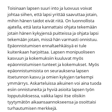
Toisinaan lapsen suuri into ja luovuus voivat
johtaa siihen, että lapsi yrittää saavuttaa jotain,
mihin hänen taidot eivät riitä. On luonnollista
ajatella, että lasta kannattaisi ohjata tekemään
jotain hänen kykyjensä puitteissa ja ohjata lapsi
tekemään jotain, missä hän varmasti onnistuu.
Epäonnistumisen ennaltaehkäisyä ei tule
kuitenkaan harjoittaa. Lapsen monipuoliseen
kasvuun ja kokemuksiin kuuluvat myös
epäonnistumisen tunteet ja kokemukset. Myös
epäonnistumisista on seurauksena lapsen
itsetunnon kasvu ja omien kykyjen tarkempi
ymmärrys. Askarteluissa aikuinen voi aina tuoda
esiin onnistuneita ja hyviä asioita lapsen työn
lopputuloksessa, vaikka lapsi itse olisikin
tyytymätön aikaansaannokseensa ja osoittaisi
turhautumisen merkkejä.