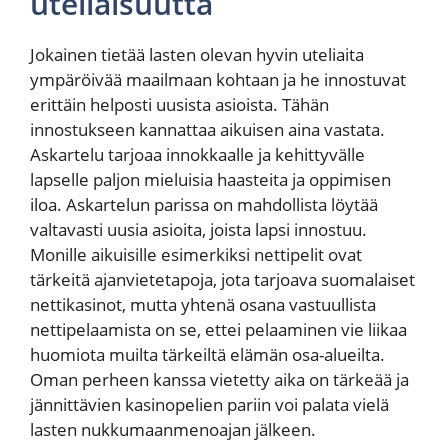
uteliaisuutta
Jokainen tietää lasten olevan hyvin uteliaita
ympäröivää maailmaan kohtaan ja he innostuvat
erittäin helposti uusista asioista. Tähän
innostukseen kannattaa aikuisen aina vastata.
Askartelu tarjoaa innokkaalle ja kehittyvälle
lapselle paljon mieluisia haasteita ja oppimisen
iloa. Askartelun parissa on mahdollista löytää
valtavasti uusia asioita, joista lapsi innostuu.
Monille aikuisille esimerkiksi nettipelit ovat
tärkeitä ajanvietetapoja, jota tarjoava suomalaiset
nettikasinot, mutta yhtenä osana vastuullista
nettipelaamista on se, ettei pelaaminen vie liikaa
huomiota muilta tärkeiltä elämän osa-alueilta.
Oman perheen kanssa vietetty aika on tärkeää ja
jännittävien kasinopelien pariin voi palata vielä
lasten nukkumaanmenoajan jälkeen.