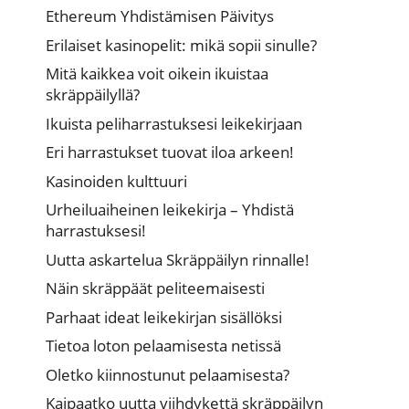
Ethereum Yhdistämisen Päivitys
Erilaiset kasinopelit: mikä sopii sinulle?
Mitä kaikkea voit oikein ikuistaa
skräppäilyllä?
Ikuista peliharrastuksesi leikekirjaan
Eri harrastukset tuovat iloa arkeen!
Kasinoiden kulttuuri
Urheiluaiheinen leikekirja – Yhdistä
harrastuksesi!
Uutta askartelua Skräppäilyn rinnalle!
Näin skräppäät peliteemaisesti
Parhaat ideat leikekirjan sisällöksi
Tietoa loton pelaamisesta netissä
Oletko kiinnostunut pelaamisesta?
Kaipaatko uutta viihdykettä skräppäilyn