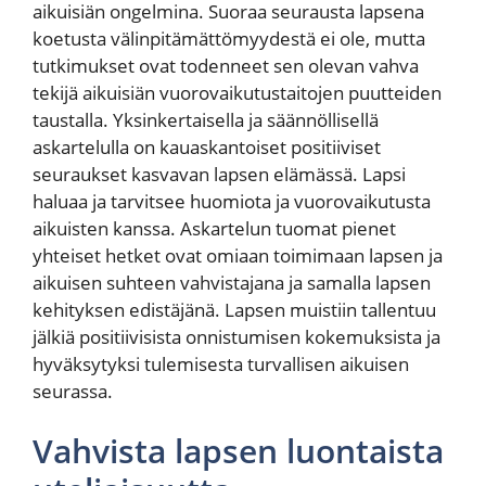
aikuisiän ongelmina. Suoraa seurausta lapsena
koetusta välinpitämättömyydestä ei ole, mutta
tutkimukset ovat todenneet sen olevan vahva
tekijä aikuisiän vuorovaikutustaitojen puutteiden
taustalla. Yksinkertaisella ja säännöllisellä
askartelulla on kauaskantoiset positiiviset
seuraukset kasvavan lapsen elämässä. Lapsi
haluaa ja tarvitsee huomiota ja vuorovaikutusta
aikuisten kanssa. Askartelun tuomat pienet
yhteiset hetket ovat omiaan toimimaan lapsen ja
aikuisen suhteen vahvistajana ja samalla lapsen
kehityksen edistäjänä. Lapsen muistiin tallentuu
jälkiä positiivisista onnistumisen kokemuksista ja
hyväksytyksi tulemisesta turvallisen aikuisen
seurassa.
Vahvista lapsen luontaista