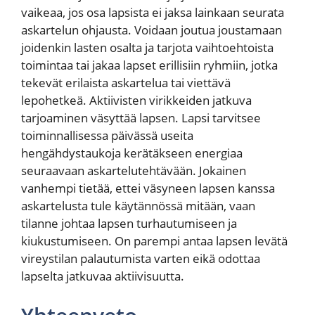
vaikeaa, jos osa lapsista ei jaksa lainkaan seurata
askartelun ohjausta. Voidaan joutua joustamaan
joidenkin lasten osalta ja tarjota vaihtoehtoista
toimintaa tai jakaa lapset erillisiin ryhmiin, jotka
tekevät erilaista askartelua tai viettävä
lepohetkeä. Aktiivisten virikkeiden jatkuva
tarjoaminen väsyttää lapsen. Lapsi tarvitsee
toiminnallisessa päivässä useita
hengähdystaukoja kerätäkseen energiaa
seuraavaan askartelutehtävään. Jokainen
vanhempi tietää, ettei väsyneen lapsen kanssa
askartelusta tule käytännössä mitään, vaan
tilanne johtaa lapsen turhautumiseen ja
kiukustumiseen. On parempi antaa lapsen levätä
vireystilan palautumista varten eikä odottaa
lapselta jatkuvaa aktiivisuutta.