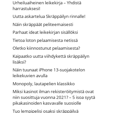
Urheiluaiheinen leikekirja – Yhdistä
harrastuksesi!
Uutta askartelua Skräppäilyn rinnalle!
Näin skräppäät peliteemaisesti
Parhaat ideat leikekirjan sisällöksi
Tietoa loton pelaamisesta netissä
Oletko kiinnostunut pelaamisesta?
Kaipaatko uutta viihdykettä skräppäilyn
lisäksi?
Näin tuunaat iPhone 13-suojakotelon
leikekuvien avulla
Monopoly, lautapelien klassikko
Miksi kasinot ilman rekisteröitymistä ovat
niin suosittuja vuonna 2021? – 5 isoa syytä
pikakasinoiden kasvavalle suosiolle
Tuo lempipelisi osaksi skräppäilyä