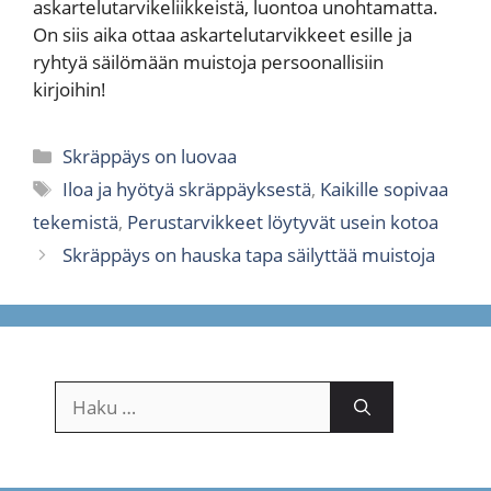
askartelutarvikeliikkeistä, luontoa unohtamatta.
On siis aika ottaa askartelutarvikkeet esille ja
ryhtyä säilömään muistoja persoonallisiin
kirjoihin!
Kategoriat
Skräppäys on luovaa
Avainsanat
Iloa ja hyötyä skräppäyksestä
,
Kaikille sopivaa
tekemistä
,
Perustarvikkeet löytyvät usein kotoa
Skräppäys on hauska tapa säilyttää muistoja
Haku: