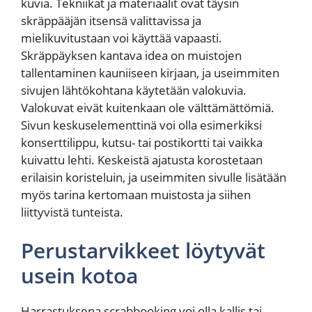
kuvia. Tekniikat ja materiaalit ovat täysin
skräppääjän itsensä valittavissa ja
mielikuvitustaan voi käyttää vapaasti.
Skräppäyksen kantava idea on muistojen
tallentaminen kauniiseen kirjaan, ja useimmiten
sivujen lähtökohtana käytetään valokuvia.
Valokuvat eivät kuitenkaan ole välttämättömiä.
Sivun keskuselementtinä voi olla esimerkiksi
konserttilippu, kutsu- tai postikortti tai vaikka
kuivattu lehti. Keskeistä ajatusta korostetaan
erilaisin koristeluin, ja useimmiten sivulle lisätään
myös tarina kertomaan muistosta ja siihen
liittyvistä tunteista.
Perustarvikkeet löytyvät
usein kotoa
Harrastuksena scrabbooking voi olla kallis tai