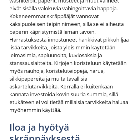
washiteipit, paperit, musteet ja muut välineet
eivät sisällä valokuvia vahingoittavia happoja.
Kokeneemmat skräppääjät vannovat
kaksipuoleisen teipin nimeen, sillä se ei aiheuta
paperin käpristymistä liiman tavoin.
Harrastuksesta innostuneet hankkivat pikkuhiljaa
lisää tarvikkeita, joista yleisimmin käytetään
leimasimia, sapluunoita, kuviosaksia ja
stanssauslaitteita. Kirjojen koristeluun käytetään
myös nauhoja, koristeluteippejä, narua,
silkkipapereita ja muita tavallisia
askartelutarvikkeita. Kerralla ei kuitenkaan
kannata investoida kovin suuria summia, sillä
etukäteen ei voi tietää millaisia tarvikkeita haluaa
myöhemmin käyttää.
Iloa ja hyötyä
skräppäyksestä