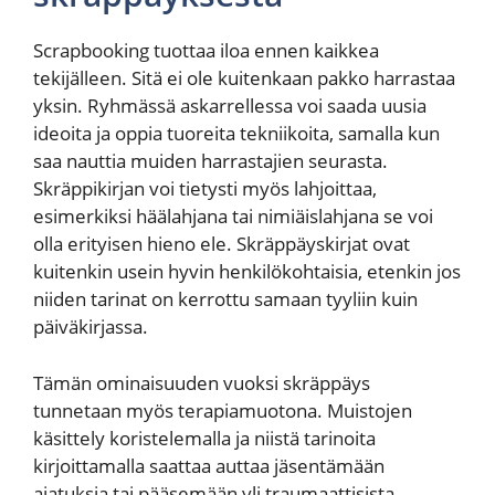
Scrapbooking tuottaa iloa ennen kaikkea
tekijälleen. Sitä ei ole kuitenkaan pakko harrastaa
yksin. Ryhmässä askarrellessa voi saada uusia
ideoita ja oppia tuoreita tekniikoita, samalla kun
saa nauttia muiden harrastajien seurasta.
Skräppikirjan voi tietysti myös lahjoittaa,
esimerkiksi häälahjana tai nimiäislahjana se voi
olla erityisen hieno ele. Skräppäyskirjat ovat
kuitenkin usein hyvin henkilökohtaisia, etenkin jos
niiden tarinat on kerrottu samaan tyyliin kuin
päiväkirjassa.
Tämän ominaisuuden vuoksi skräppäys
tunnetaan myös terapiamuotona. Muistojen
käsittely koristelemalla ja niistä tarinoita
kirjoittamalla saattaa auttaa jäsentämään
ajatuksia tai pääsemään yli traumaattisista