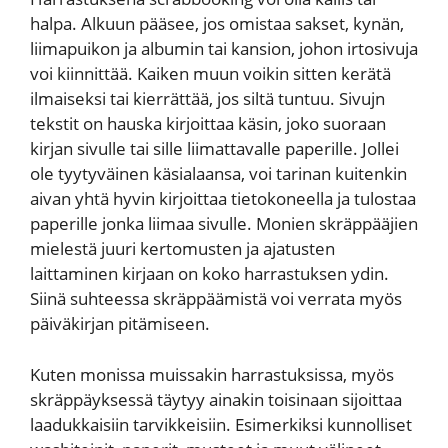
halpa. Alkuun pääsee, jos omistaa sakset, kynän,
liimapuikon ja albumin tai kansion, johon irtosivuja
voi kiinnittää. Kaiken muun voikin sitten kerätä
ilmaiseksi tai kierrättää, jos siltä tuntuu. Sivujn
tekstit on hauska kirjoittaa käsin, joko suoraan
kirjan sivulle tai sille liimattavalle paperille. Jollei
ole tyytyväinen käsialaansa, voi tarinan kuitenkin
aivan yhtä hyvin kirjoittaa tietokoneella ja tulostaa
paperille jonka liimaa sivulle. Monien skräppääjien
mielestä juuri kertomusten ja ajatusten
laittaminen kirjaan on koko harrastuksen ydin.
Siinä suhteessa skräppäämistä voi verrata myös
päiväkirjan pitämiseen.
Kuten monissa muissakin harrastuksissa, myös
skräppäyksessä täytyy ainakin toisinaan sijoittaa
laadukkaisiin tarvikkeisiin. Esimerkiksi kunnolliset