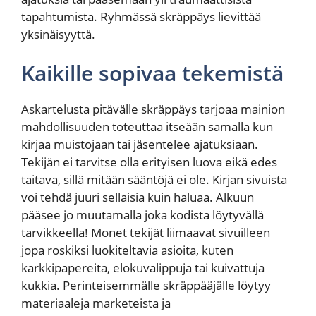
tapahtumista. Ryhmässä skräppäys lievittää
yksinäisyyttä.
Kaikille sopivaa tekemistä
Askartelusta pitävälle skräppäys tarjoaa mainion
mahdollisuuden toteuttaa itseään samalla kun
kirjaa muistojaan tai jäsentelee ajatuksiaan.
Tekijän ei tarvitse olla erityisen luova eikä edes
taitava, sillä mitään sääntöjä ei ole. Kirjan sivuista
voi tehdä juuri sellaisia kuin haluaa. Alkuun
pääsee jo muutamalla joka kodista löytyvällä
tarvikkeella! Monet tekijät liimaavat sivuilleen
jopa roskiksi luokiteltavia asioita, kuten
karkkipapereita, elokuvalippuja tai kuivattuja
kukkia. Perinteisemmälle skräppääjälle löytyy
materiaaleja marketeista ja