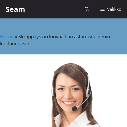
Siirry
Seam
Valikko
sisältöön
Home
»
Skräppäys on luovaa harrastamista pienin
kustannuksin